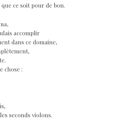
s que ce soit pour de bon.
éma,
oulais accomplir
ent dans ce domaine,
mplètement,
te.
ne chose :
is,
les seconds violons.