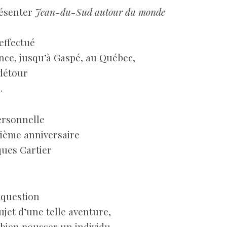
résenter
Jean-du-Sud autour du monde
 effectué
nce, jusqu’à Gaspé, au Québec,
 détour
.
ersonnelle
0ième anniversaire
ques Cartier
 question
ujet d’une telle aventure,
t bien pousser un individu