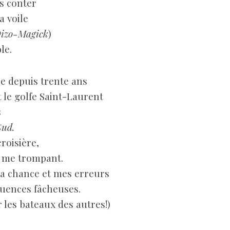
us conter
 voile
izo-Magick
)
le.
ile depuis trente ans
et le golfe Saint-Laurent
s
ud.
croisière,
n me trompant.
la chance et mes erreurs
quences fâcheuses.
r les bateaux des autres!)