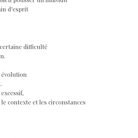
n d’esprit
rtaine difficulté
n.
e évolution
.
excessif,
 le contexte et les circonstances