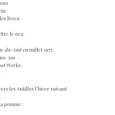
rous
rin
les livres
ttre le nez.
an-du-Sud
en juillet 1973.
no. 399
oat Works
.
ers les Antilles l’hiver suivant
l
la pomme :