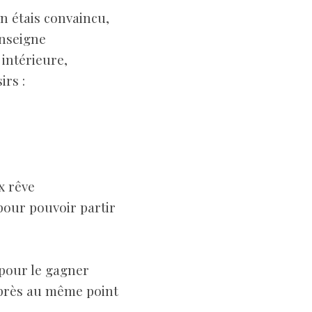
’en étais convaincu,
enseigne
 intérieure,
irs :
ux rêve
pour pouvoir partir
 pour le gagner
 près au même point