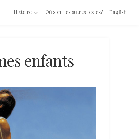
Histoire
Où sont les autres textes?
English
Yves
Gélinas
50
 mes enfants
ans
d’histoire
40
ans
d’histoire
Textes
additonnels